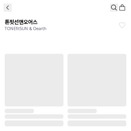
톤핏선앤오어스
TONEfitSUN & Oearth