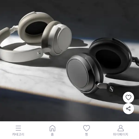
카테고리
홈
찜
마이페이지
BEST
무선 이어폰
헤드폰
오디오필