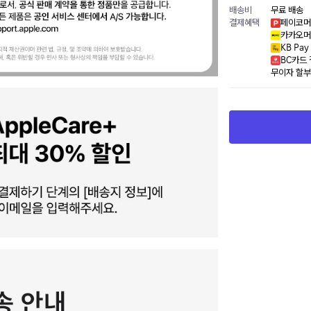
배송비
무료 배송
결제혜택
페이코머
카카오머
KB Pa
BC카드 
무이자 할