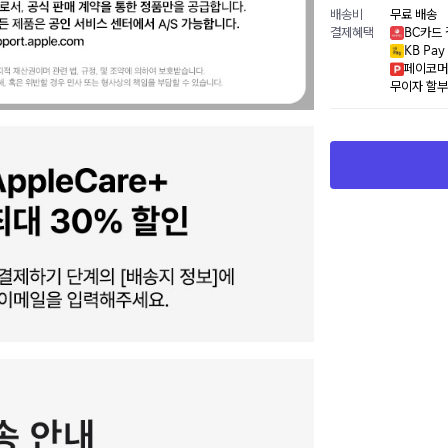
배송비
무료 배송
결제혜택
BC카드 
KB Pa
페이코머
무이자 할