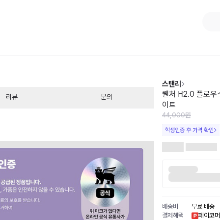
1
/
1
스탠리
퀜처 H2.0 플로우
리뷰
문의
이트
44,000원
학생인증 후 가격 확인
배송비
무료 배송
결제혜택
페이코머