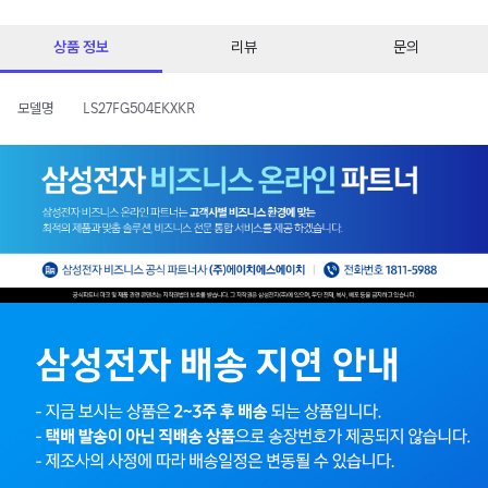
상품 정보
리뷰
문의
모델명
LS27FG504EKXKR