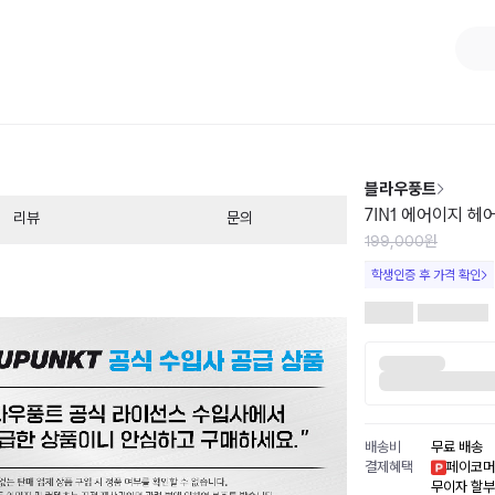
1
/
1
블라우풍트
7IN1 에어이지 
리뷰
문의
199,000원
학생인증 후 가격 확인
배송비
무료 배송
결제혜택
페이코머
무이자 할