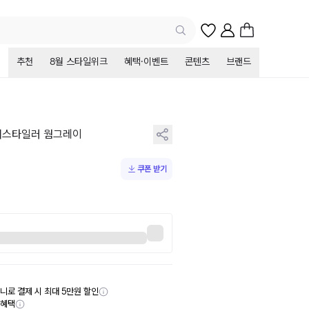
추천
8월 스타일위크
혜택·이벤트
콘텐츠
브랜드
헤어스타일러 웜그레이
쿠폰 받기
니로 결제 시 최대 5만원 할인
부혜택