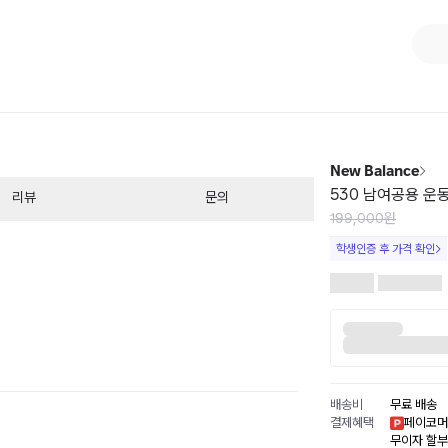
1
/
3
New Balance
530 남여공용 운동
리뷰
문의
199,000원
학생인증 후 가격 확인
배송비
무료 배송
결제혜택
페이코머
무이자 할