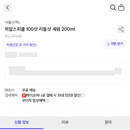
1
/
1
아윌미백
히알스피큘 100샷 리들샷 세럼 200ml
45,000원
쿠폰 받기
학생인증 후 가격 확인
배송비
무료 배송
결제혜택
페이코머니로 결제 시 최대 5만원 할인
무이자 할부혜택
상품 정보
리뷰
문의