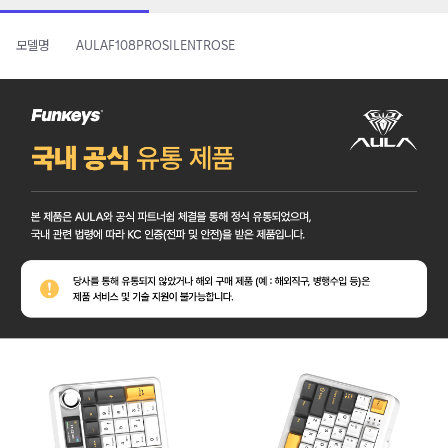
모델명
AULAF108PROSILENTROSE