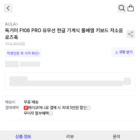
1
/
5
AULA
독거미 F108 PRO 유무선 한글 기계식 풀배열 키보드 저소음
로즈축
104,800원
쿠폰 받기
학생인증 후 가격 확인
배송비
무료 배송
결제혜택
페이코머니로 결제 시 최대 5만원 할인
무이자 할부혜택
상품 정보
리뷰
문의