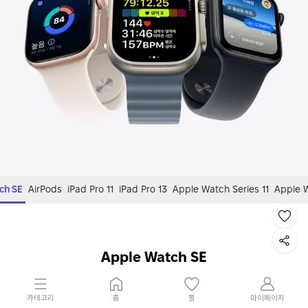
ch SE
AirPods
iPad Pro 11
iPad Pro 13
Apple Watch Series 11
Apple W
Apple Watch SE
카테고리
홈
찜
마이페이지