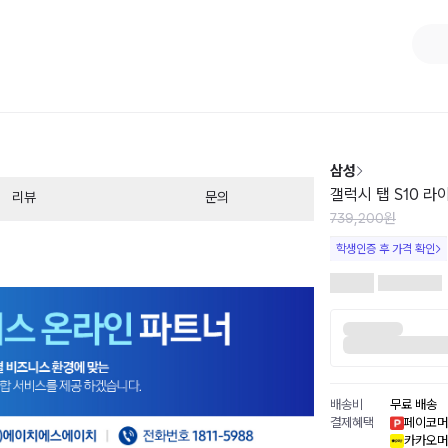
1
/
2
삼성
갤럭시 탭 S10 라이
리뷰
문의
739,200원
학생인증 후 가격 확인
배송비
무료 배송
결제혜택
페이코머
카카오머