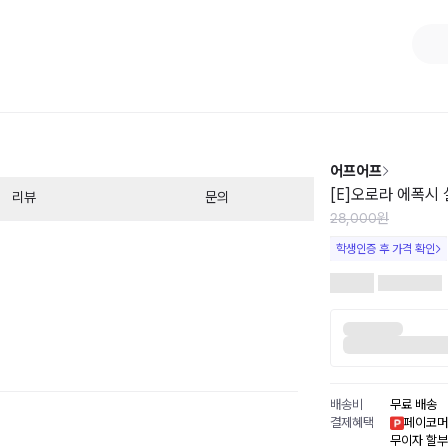
1
/
1
어프어프
[E]오로라 에폭시 
리뷰
문의
28,000원
학생인증 후 가격 확인
배송비
무료 배송
결제혜택
페이코머
무이자 할